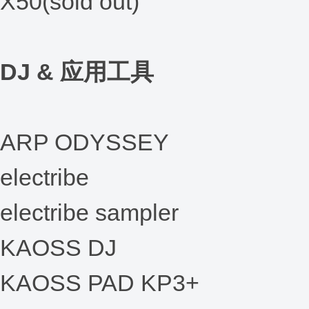
X50(sold out)
DJ & 应用工具
ARP ODYSSEY
electribe
electribe sampler
KAOSS DJ
KAOSS PAD KP3+