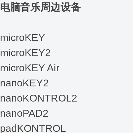
电脑音乐周边设备
microKEY
microKEY2
microKEY Air
nanoKEY2
nanoKONTROL2
nanoPAD2
padKONTROL